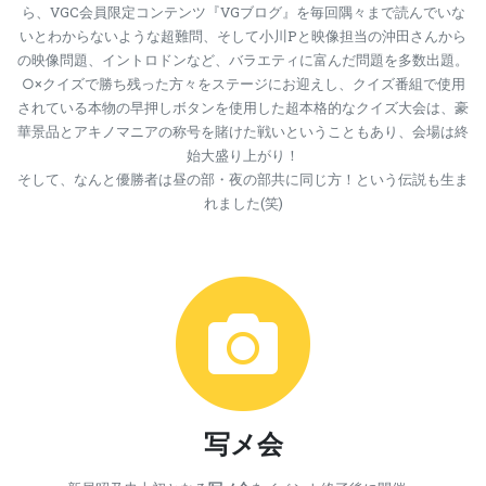
ら、VGC会員限定コンテンツ『VGブログ』を毎回隅々まで読んでいな
いとわからないような超難問、そして小川Pと映像担当の沖田さんから
の映像問題、イントロドンなど、バラエティに富んだ問題を多数出題。
○×クイズで勝ち残った方々をステージにお迎えし、クイズ番組で使用
されている本物の早押しボタンを使用した超本格的なクイズ大会は、豪
華景品とアキノマニアの称号を賭けた戦いということもあり、会場は終
始大盛り上がり！
そして、なんと優勝者は昼の部・夜の部共に同じ方！という伝説も生ま
れました(笑)
写メ会