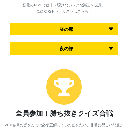
普段のLIVEでは中々聴けないレアな楽曲を披露。
気になるセットリストはこちら！
昼の部
1.ロゼ・ルージュ
夜の部
2.昼の月
3.神様の午後
1.Skylounge
4.Trance Transistor Table Radio
2.月の家
3.ガリレオの夜
4.魂（いのち）の扉
全員参加！勝ち抜きクイズ合戦
VGC会員の皆さまには必ず正解していただきたい、非常に易しい問題か