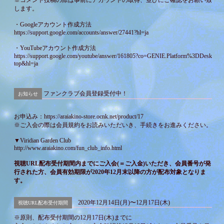
※コメント投稿の際は事前にアカウントの取得、並びにご確認をお願い致
します。
・Googleアカウント作成方法
https://support.google.com/accounts/answer/27441?hl=ja
・YouTubeアカウント作成方法
https://support.google.com/youtube/answer/161805?co=GENIE.Platform%3DDesk
top&hl=ja
ファンクラブ会員登録受付中！
お知らせ
お申込み：
https://araiakino-store.ocnk.net/product/17
※ご入会の際は会員規約をお読みいただいき、手続きをお進みください。
▼Viridian Garden Club
http://www.araiakino.com/fun_club_info.html
視聴URL配布受付期間内までにご入会(＝ご入金)いただき、会員番号が発
行された方、会員有効期限が2020年12月末以降の方が配布対象となりま
す。
2020年12月14日(月)〜12月17日(木)
視聴URL配布受付期間
※原則、配布受付期間の12月17日(木)までに