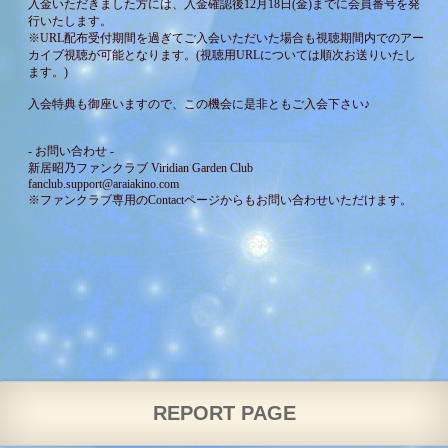
入金いただきました方には、入金確認後12月18日(金)までに会員番号を発
行いたします。
※URL配布受付期間を過ぎてご入会いただいた場合も視聴期間内でのアー
カイブ視聴が可能となります。(視聴用URLについては順次お送りいたし
ます。)
入会特典も御座いますので、この機会に是非ともご入会下さい♪
- お問い合わせ -
新居昭乃ファンクラブ Viridian Garden Club
fanclub.support@araiakino.com
※ファンクラブ専用の
Contact
ページからもお問い合わせいただけます。
REPORT PAGE